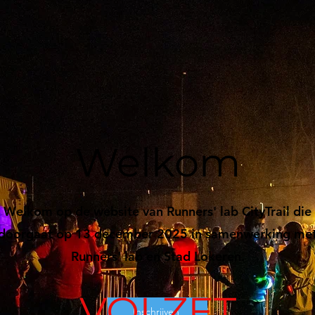
Welkom
Welkom op de website van Runners' lab CityTrail die
doorgaat op 13 december 2025 in samenwerking me
Runners' lab en Stad Lokeren.
VOLZET
Inschrijven