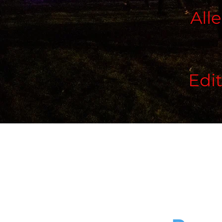
All
Edi