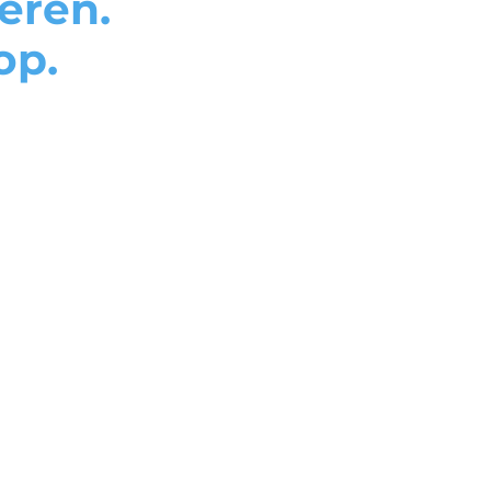
eren.
op.