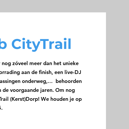
b CityTrail
ar nog zóveel meer dan het unieke
rrading aan de finish, een live-DJ
errassingen onderweg,… behoorden
van de voorgaande jaren. Om nog
Trail (Kerst)Dorp! We houden je op
.