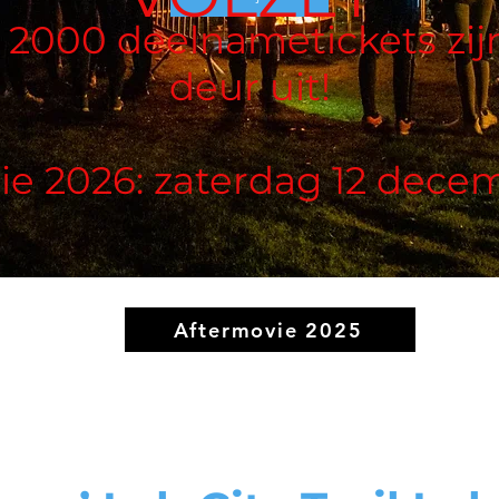
e 2000 deelnametickets zij
deur uit!
tie 2026: zaterdag 12 dece
Aftermovie 2025