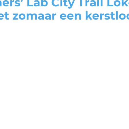
rs’ Lab City Trail Lok
et zomaar een kerstlo
d
By Night
Hoezo donkere dagen?
Niet in Lokeren! Kort voor
es
de kerstperiode is de stad
prachtig verlicht en wij
rs
zorgen ervoor dat het
e
volledige parcours er
sfeervol aangekleed
bijligt. Nog energie over
.
na je rondje Lokeren? Dan