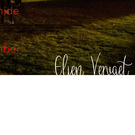
n de
mber