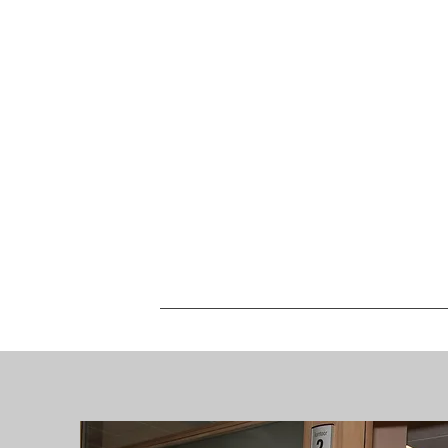
komt de boel gezellig a
elkaar praten. Nadien
toch de kerstnacht
induiken? Geen
probleem! Sfeer
gegarandeerd in ons Cit
Trail (Kerst)Dorp!