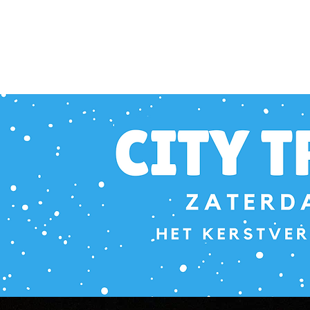
Runners' lab City Trail Lokeren
13 december 2025