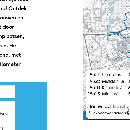
tad! Ontdek
ebouwen en
pt door
nplaatsen,
en. Het
gend, met
kilometer