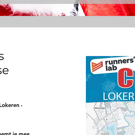
s
se
Lokeren -
neemt je mee